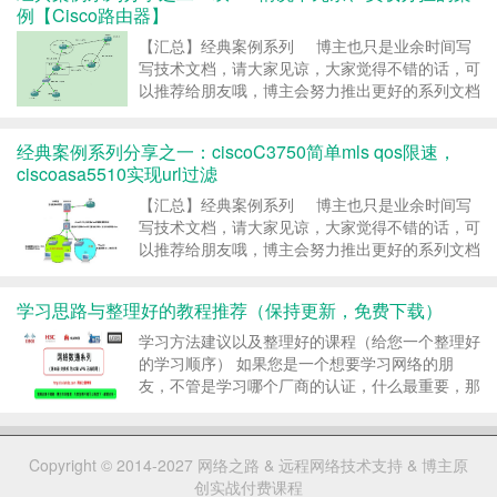
例【Cisco路由器】
路博客，http://ccieh3c.com 。 ……
继续阅读 »
【汇总】经典案例系列 博主也只是业余时间写
写技术文档，请大家见谅，大家觉得不错的话，可
以推荐给朋友哦，博主会努力推出更好的系列文档
的。如果大家有任何疑问或者文中有错误跟疏忽的
地方，欢迎大家留言指出，博主看到后会第一时间
经典案例系列分享之一：ciscoC3750简单mls qos限速，
修改，谢谢大家的支持，更多技术文章尽在网络之
ciscoasa5510实现url过滤
路博客，http://ccieh3c.com 。 ……
继续阅读 »
【汇总】经典案例系列 博主也只是业余时间写
写技术文档，请大家见谅，大家觉得不错的话，可
以推荐给朋友哦，博主会努力推出更好的系列文档
的。如果大家有任何疑问或者文中有错误跟疏忽的
地方，欢迎大家留言指出，博主看到后会第一时间
学习思路与整理好的教程推荐（保持更新，免费下载）
修改，谢谢大家的支持，更多技术文章尽在网络之
路博客，http://ccieh3c.com 。 ……
继续阅读 »
学习方法建议以及整理好的课程（给您一个整理好
的学习顺序） 如果您是一个想要学习网络的朋
友，不管是学习哪个厂商的认证，什么最重要，那
就是基础！而不是快速的学完进入NP、甚至IE，
那么您只会是一个纯敲命令的IT民工，经常见到一
些朋友说花费了上万的学费学完初级（NA）、中
Copyright © 2014-2027
网络之路
&
远程网络技术支持
&
博主原
级（NP）课并且考试得到了证书，但却找不到工
创实战付费课程
作，真的是NA、NP找不到工作，还是自己没……