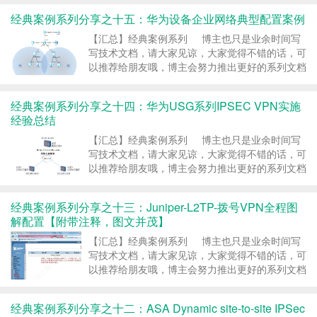
地方，欢迎大家留言指出，博主看到后会第一时间
经典案例系列分享之十五：华为设备企业网络典型配置案例
修改，谢谢大家的支持，更多技术文章尽在网络之
路博客，http://ccieh3c.com 。 ……
继续阅读 »
【汇总】经典案例系列 博主也只是业余时间写
写技术文档，请大家见谅，大家觉得不错的话，可
以推荐给朋友哦，博主会努力推出更好的系列文档
的。如果大家有任何疑问或者文中有错误跟疏忽的
地方，欢迎大家留言指出，博主看到后会第一时间
经典案例系列分享之十四：华为USG系列IPSEC VPN实施
修改，谢谢大家的支持，更多技术文章尽在网络之
经验总结
路博客，http://ccieh3c.com 。 ……
继续阅读 »
【汇总】经典案例系列 博主也只是业余时间写
写技术文档，请大家见谅，大家觉得不错的话，可
以推荐给朋友哦，博主会努力推出更好的系列文档
的。如果大家有任何疑问或者文中有错误跟疏忽的
地方，欢迎大家留言指出，博主看到后会第一时间
经典案例系列分享之十三：Juniper-L2TP-拨号VPN全程图
修改，谢谢大家的支持，更多技术文章尽在网络之
解配置【附带注释，图文并茂】
路博客，http://ccieh3c.com 。 ……
继续阅读 »
【汇总】经典案例系列 博主也只是业余时间写
写技术文档，请大家见谅，大家觉得不错的话，可
以推荐给朋友哦，博主会努力推出更好的系列文档
的。如果大家有任何疑问或者文中有错误跟疏忽的
地方，欢迎大家留言指出，博主看到后会第一时间
经典案例系列分享之十二：ASA Dynamic site-to-site IPSec
修改，谢谢大家的支持，更多技术文章尽在网络之