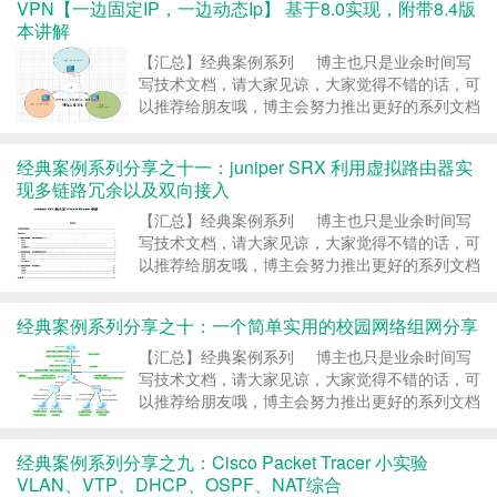
VPN【一边固定IP，一边动态Ip】 基于8.0实现，附带8.4版
路博客，http://ccieh3c.com 。 ……
继续阅读 »
本讲解
【汇总】经典案例系列 博主也只是业余时间写
写技术文档，请大家见谅，大家觉得不错的话，可
以推荐给朋友哦，博主会努力推出更好的系列文档
的。如果大家有任何疑问或者文中有错误跟疏忽的
地方，欢迎大家留言指出，博主看到后会第一时间
经典案例系列分享之十一：juniper SRX 利用虚拟路由器实
修改，谢谢大家的支持，更多技术文章尽在网络之
现多链路冗余以及双向接入
路博客，http://ccieh3c.com 。 ……
继续阅读 »
【汇总】经典案例系列 博主也只是业余时间写
写技术文档，请大家见谅，大家觉得不错的话，可
以推荐给朋友哦，博主会努力推出更好的系列文档
的。如果大家有任何疑问或者文中有错误跟疏忽的
地方，欢迎大家留言指出，博主看到后会第一时间
经典案例系列分享之十：一个简单实用的校园网络组网分享
修改，谢谢大家的支持，更多技术文章尽在网络之
路博客，http://ccieh3c.com 。 ……
继续阅读 »
【汇总】经典案例系列 博主也只是业余时间写
写技术文档，请大家见谅，大家觉得不错的话，可
以推荐给朋友哦，博主会努力推出更好的系列文档
的。如果大家有任何疑问或者文中有错误跟疏忽的
地方，欢迎大家留言指出，博主看到后会第一时间
经典案例系列分享之九：Cisco Packet Tracer 小实验
修改，谢谢大家的支持，更多技术文章尽在网络之
VLAN、VTP、DHCP、OSPF、NAT综合
路博客，http://ccieh3c.com 。 ……
继续阅读 »