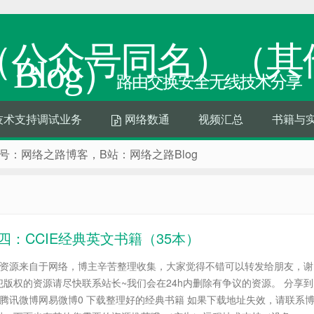
（公众号同名）（其
Blog）
路由交换安全无线技术分享
技术支持调试业务
网络数通
视频汇总
书籍与
：网络之路博客，B站：网络之路Blog
 收藏吧，
支持我们下
需要的朋友可以点击查看
十四：CCIE经典英文书籍（35本）
帖资源来自于网络，博主辛苦整理收集，大家觉得不错可以转发给朋友，谢
版权的资源请尽快联系站长~我们会在24h内删除有争议的资源。 分享到
腾讯微博网易微博0 下载整理好的经典书籍 如果下载地址失效，请联系