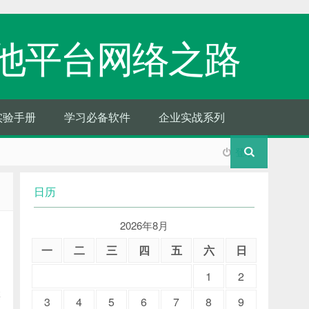
他平台网络之路
实验手册
学习必备软件
企业实战系列
登录
日历
2026年8月
一
二
三
四
五
六
日
1
2
博
3
4
5
6
7
8
9