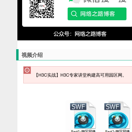
视频介绍
【H3C实战】H3C专家讲堂构建高可用园区网。