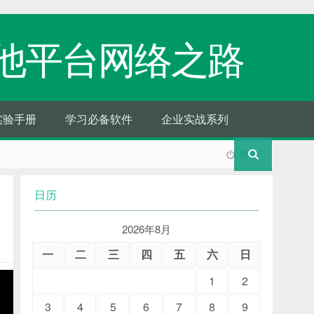
他平台网络之路
实验手册
学习必备软件
企业实战系列
登录
日历
2026年8月
一
二
三
四
五
六
日
1
2
3
4
5
6
7
8
9