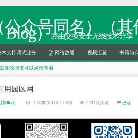
（公众号同名）（其
Blog）
路由交换安全无线技术分享
技术支持调试业务
网络数通
视频汇总
书籍与
需要的朋友可以点击查看
：网络之路博客，B站：网络之路Blog
 收藏吧，
高可用园区网
支持我们下
Blog）
10年前 (2016-11-06)
7231次浏览
已收