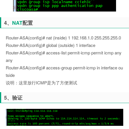
4、
NAT
配置
Router-ASA(config)# nat (inside) 1 192.168.1.0 255.255.255.0
Router-ASA(config)# global (outside) 1 interface
Router-ASA(config)# access-list permit-icmp permit icmp any
any
Router-ASA(config)# access-group permit-icmp in interface ou
tside
说明：这里放行ICMP是为了方便测试
5、验证