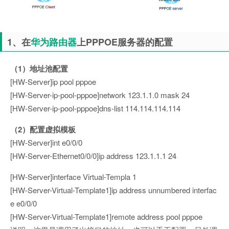
1、在
华为路由器
上PPPOE服务器的配置
（1）地址池配置
[HW-Server]ip pool pppoe
[HW-Server-ip-pool-pppoe]network 123.1.1.0 mask 24
[HW-Server-ip-pool-pppoe]dns-list 114.114.114.114
（2）配置虚拟模板
[HW-Server]int e0/0/0
[HW-Server-Ethernet0/0/0]ip address 123.1.1.1 24
[HW-Server]interface Virtual-Templa 1
[HW-Server-Virtual-Template1]ip address unnumbered interfac
e e0/0/0
[HW-Server-Virtual-Template1]remote address pool pppoe