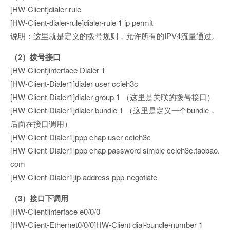
[HW-Client]dialer-rule
[HW-Client-dialer-rule]dialer-rule 1 ip permit
说明：这里就是定义的拨号规则，允许所有的IPV4流量通过。
（2）拨号接口
[HW-Client]interface Dialer 1
[HW-Client-Dialer1]dialer user ccieh3c
[HW-Client-Dialer1]dialer-group 1 （这里是关联的拨号接口）
[HW-Client-Dialer1]dialer bundle 1 （这里是定义一个bundle，
后面在接口调用）
[HW-Client-Dialer1]ppp chap user ccieh3c
[HW-Client-Dialer1]ppp chap password simple ccieh3c.taobao.
com
[HW-Client-Dialer1]ip address ppp-negotiate
（3）接口下调用
[HW-Client]interface e0/0/0
[HW-Client-Ethernet0/0/0]HW-Client dial-bundle-number 1