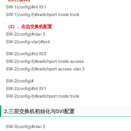
SW-1(config)#int f0/1
SW-1(config-if)#switchport mode trunk
（2）、右边交换机配置
SW-2(config)#vlan 3
SW-2(config-vlan)#exit
SW-2(config)#int f0/2
SW-2(config-if)#switchport mode access
SW-2(config-if)#switchport access vlan 3
SW-2(config)#
SW-2(config)#int f0/1
SW-2(config-if)#switchport mode trunk
2.三层交换机初始化与SVI配置
SW-3(config)#vlan 2