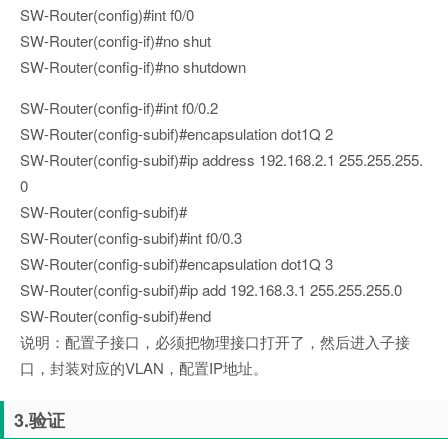
SW-Router(config)#int f0/0
SW-Router(config-if)#no shut
SW-Router(config-if)#no shutdown
SW-Router(config-if)#int f0/0.2
SW-Router(config-subif)#encapsulation dot1Q 2
SW-Router(config-subif)#ip address 192.168.2.1 255.255.255.
0
SW-Router(config-subif)#
SW-Router(config-subif)#int f0/0.3
SW-Router(config-subif)#encapsulation dot1Q 3
SW-Router(config-subif)#ip add 192.168.3.1 255.255.255.0
SW-Router(config-subif)#end
说明：配置子接口，必须把物理接口打开了，然后进入子接
口，封装对应的VLAN，配置IP地址。
3.验证