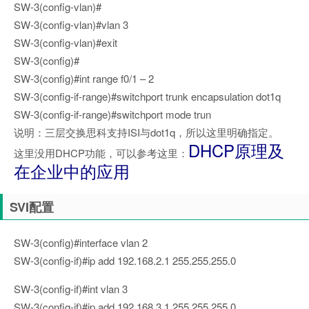
SW-3(config-vlan)#
SW-3(config-vlan)#vlan 3
SW-3(config-vlan)#exit
SW-3(config)#
SW-3(config)#int range f0/1 – 2
SW-3(config-if-range)#switchport trunk encapsulation dot1q
SW-3(config-if-range)#switchport mode trun
说明：三层交换思科支持ISI与dot1q，所以这里明确指定。
DHCP原理及
这里没用DHCP功能，可以参考这里：
在企业中的应用
SVI配置
SW-3(config)#interface vlan 2
SW-3(config-if)#ip add 192.168.2.1 255.255.255.0
SW-3(config-if)#int vlan 3
SW-3(config-if)#ip add 192.168.3.1 255.255.255.0